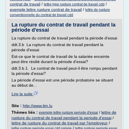
contrat de travail
/
/
lettre type rupture contrat de travail cdd
exemple lettre rupture contrat de travail
/
lettre de rupture
conventionnelle du contrat de travail cdd
La rupture du contrat de travail pendant la
période d'essai
La rupture du contrat de travail pendant la période d'essai
ddt.3.b La rupture du contrat de travail pendant la
période d'essai
Est-ce que le contrat de travail de la salariée enceinte
peut être résilié durant la période d'essai?
ddt.3.b.1. Le contrat de travail peut-il être rompu pendant
la période d'essai?
La période d'essai est une période probatoire se situant
au début de...
Lire la suite
Site :
http://www.itm.lu
Thèmes liés :
/
lettre de
exemple lettre rupture periode d'essai
rupture du contrat de travail pendant la periode d'essai
/
lettre de rupture du contrat de travail par l'employeur
/
/
lettre rupture periode essai cdd salarie
lettre rupture periode essai