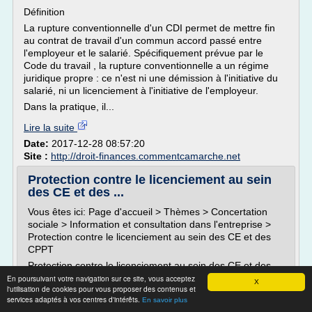
Définition
La rupture conventionnelle d'un CDI permet de mettre fin
au contrat de travail d'un commun accord passé entre
l'employeur et le salarié. Spécifiquement prévue par le
Code du travail , la rupture conventionnelle a un régime
juridique propre : ce n'est ni une démission à l'initiative du
salarié, ni un licenciement à l'initiative de l'employeur.
Dans la pratique, il...
Lire la suite
Date:
2017-12-28 08:57:20
Site :
http://droit-finances.commentcamarche.net
Protection contre le licenciement au sein
des CE et des ...
Vous êtes ici: Page d'accueil > Thèmes > Concertation
sociale > Information et consultation dans l'entreprise >
Protection contre le licenciement au sein des CE et des
CPPT
Protection contre le licenciement au sein des CE et des
CPPT
En poursuivant votre navigation sur ce site, vous acceptez
X
l'utilisation de cookies pour vous proposer des contenus et
Cumul de l'indemnité spéciale avec d'autres indemnités
services adaptés à vos centres d'intérêts.
En savoir plus
Présentation