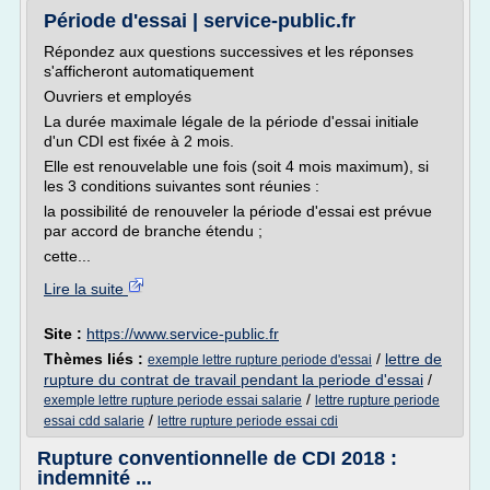
Période d'essai | service-public.fr
Répondez aux questions successives et les réponses
s'afficheront automatiquement
Ouvriers et employés
La durée maximale légale de la période d'essai initiale
d'un CDI est fixée à 2 mois.
Elle est renouvelable une fois (soit 4 mois maximum), si
les 3 conditions suivantes sont réunies :
la possibilité de renouveler la période d'essai est prévue
par accord de branche étendu ;
cette...
Lire la suite
Site :
https://www.service-public.fr
Thèmes liés :
/
lettre de
exemple lettre rupture periode d'essai
rupture du contrat de travail pendant la periode d'essai
/
/
exemple lettre rupture periode essai salarie
lettre rupture periode
/
essai cdd salarie
lettre rupture periode essai cdi
Rupture conventionnelle de CDI 2018 :
indemnité ...