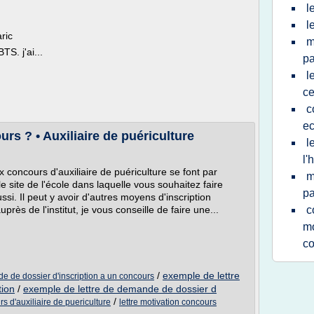
l
l
ric
m
S. j'ai...
pa
l
ce
c
ec
rs ? • Auxiliaire de puériculture
l
l
x concours d'auxiliaire de puériculture se font par
m
 le site de l'école dans laquelle vous souhaitez faire
pa
ssi. Il peut y avoir d'autres moyens d'inscription
rès de l'institut, je vous conseille de faire une...
c
mo
co
/
exemple de lettre
e de dossier d'inscription a un concours
tion
/
exemple de lettre de demande de dossier d
/
rs d'auxiliaire de puericulture
lettre motivation concours