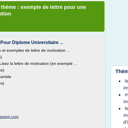
e thème : exemple de lettre pour une
ption
Pour Diplome Universitaire ...
t exemples de lettre de motivation ...
s)
sez la lettre de motivation (en exemple ...
es)
Thèm
aniste
l
es)
in
m
in
l
in
ogspot.com
d'