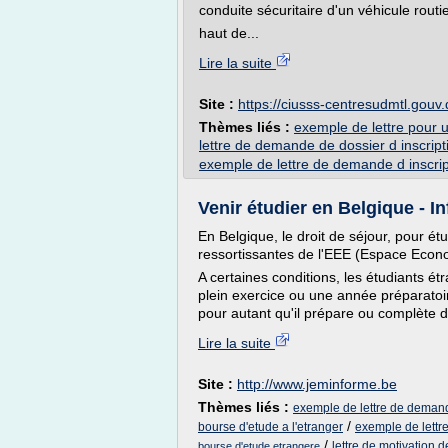
conduite sécuritaire d'un véhicule routi
haut de...
Lire la suite
Site :
https://ciusss-centresudmtl.gouv.
Thèmes liés :
exemple de lettre pour 
lettre de demande de dossier d inscript
exemple de lettre de demande d inscrip
Venir étudier en Belgique - I
En Belgique, le droit de séjour, pour é
ressortissantes de l'EEE (Espace Econ
A certaines conditions, les étudiants 
plein exercice ou une année préparatoi
pour autant qu'il prépare ou complète d
Lire la suite
Site :
http://www.jeminforme.be
Thèmes liés :
exemple de lettre de deman
/
bourse d'etude a l'etranger
exemple de lettr
/
lettre de motivation
bourse d'etude etrangere