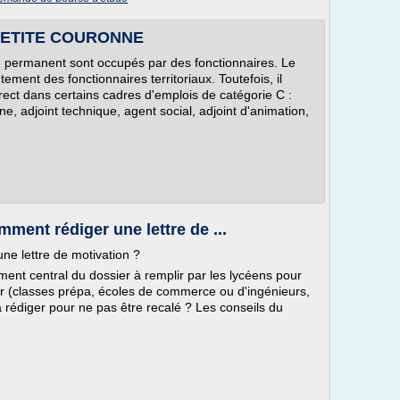
G PETITE COURONNE
 permanent sont occupés par des fonctionnaires. Le
ement des fonctionnaires territoriaux. Toutefois, il
irect dans certains cadres d'emplois de catégorie C :
ine, adjoint technique, agent social, adjoint d'animation,
ment rédiger une lettre de ...
une lettre de motivation ?
ément central du dossier à remplir par les lycéens pour
ur (classes prépa, écoles de commerce ou d'ingénieurs,
a rédiger pour ne pas être recalé ? Les conseils du