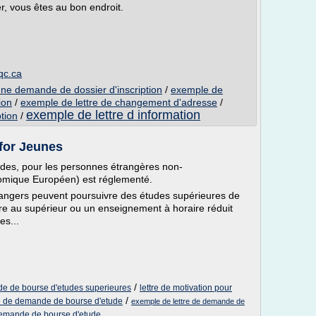
er, vous êtes au bon endroit.
qc.ca
une demande de dossier d'inscription
/
exemple de
ion
/
exemple de lettre de changement d'adresse
/
exemple de lettre d information
tion
/
nfor Jeunes
tudes, pour les personnes étrangères non-
omique Européen) est réglementé.
étrangers peuvent poursuivre des études supérieures de
re au supérieur ou un enseignement à horaire réduit
es...
/
de de bourse d'etudes superieures
lettre de motivation pour
/
e de demande de bourse d'etude
exemple de lettre de demande de
 demande de bourse d'etude