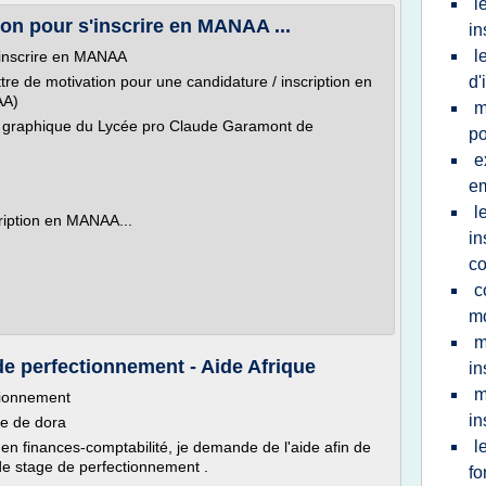
l
ion pour s'inscrire en MANAA ...
in
l
'inscrire en MANAA
tre de motivation pour une candidature / inscription en
d'
AA)
m
 graphique du Lycée pro Claude Garamont de
po
e
em
n
l
ription en MANAA...
in
c
c
mo
m
e perfectionnement - Aide Afrique
in
m
tionnement
in
e de dora
l
n finances-comptabilité, je demande de l'aide afin de
de stage de perfectionnement .
fo