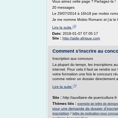
Vous aimez cette page ? Partagez-la !
20 messages
Le 29/07/2014 à 16h18 par mobio roma
Je me nomme Mobio Romaric et j'ai le BT
Lire la suite
Date:
2018-01-07 07:05:17
Site :
http://aide-afrique.com
Comment s'inscrire au concou
Inscription aux concours
La plupart du temps, les inscriptions au
internet. Pour cela il faut se rendre sur
votre formation une fois le concours réu
comme retirer un dossier directement aup
Lire la suite
Site :
http://auxiliaire-de-puericulture.fr
Thèmes liés :
exemple de lettre de demand
pour une demande de dossier d'inscrip
inscription
/
lettre de motivation pour concou