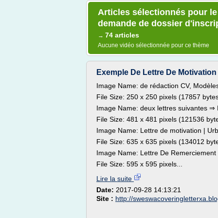
Articles sélectionnés pour l
demande de dossier d'inscri
74 articles
→
Aucune vidéo sélectionnée pour ce thème
Exemple De Lettre De Motivation 
Image Name: de rédaction CV, Modèles e
File Size: 250 x 250 pixels (17857 byte
Image Name: deux lettres suivantes ⇒ Li
File Size: 481 x 481 pixels (121536 byt
Image Name: Lettre de motivation | Urb
File Size: 635 x 635 pixels (134012 byt
Image Name: Lettre De Remerciement
File Size: 595 x 595 pixels...
Lire la suite
Date:
2017-09-28 14:13:21
Site :
http://sweswacoveringletterxa.bl