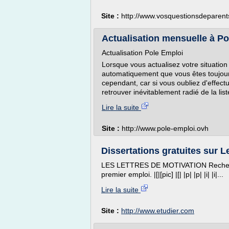
Site :
http://www.vosquestionsdeparents
Actualisation mensuelle à Pol
Actualisation Pole Emploi
Lorsque vous actualisez votre situatio
automatiquement que vous êtes toujour
cependant, car si vous oubliez d'effect
retrouver inévitablement radié de la li
Lire la suite
Site :
http://www.pole-emploi.ovh
Dissertations gratuites sur Le
LES LETTRES DE MOTIVATION Recherche
premier emploi. |[|[pic] |[| |p| |p| |i| |i|...
Lire la suite
Site :
http://www.etudier.com