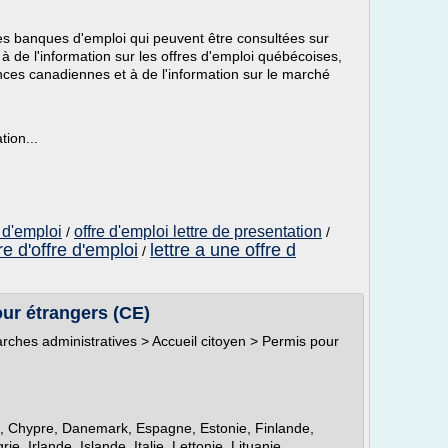
es banques d'emploi qui peuvent être consultées sur
 de l'information sur les offres d'emploi québécoises,
inces canadiennes et à de l'information sur le marché
ion...
 d'emploi
offre d'emploi lettre de presentation
/
/
tre d'offre d'emploi
lettre a une offre d
/
our étrangers (CE)
arches administratives > Accueil citoyen > Permis pour
e, Chypre, Danemark, Espagne, Estonie, Finlande,
 Irlande, Islande, Italie, Lettonie, Lituanie,