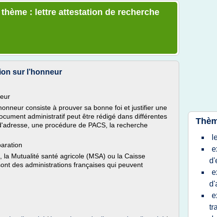
 thème : lettre attestation de recherche
tion sur l’honneur
neur
l'honneur consiste à prouver sa bonne foi et justifier une
document administratif peut être rédigé dans différentes
Thèm
adresse, une procédure de PACS, la recherche
l
paration
e
, la Mutualité santé agricole (MSA) ou la Caisse
d'
nt des administrations françaises qui peuvent
e
d'
e
tr