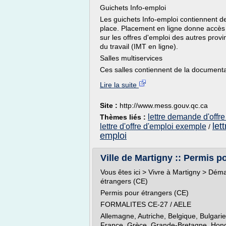
Guichets Info-emploi
Les guichets Info-emploi contiennent d
place. Placement en ligne donne accès à
sur les offres d'emploi des autres prov
du travail (IMT en ligne).
Salles multiservices
Ces salles contiennent de la documentat
Lire la suite
Site :
http://www.mess.gouv.qc.ca
lettre demande d'offre
Thèmes liés :
let
lettre d'offre d'emploi exemple
/
emploi
Ville de Martigny :: Permis p
Vous êtes ici > Vivre à Martigny > Dém
étrangers (CE)
Permis pour étrangers (CE)
FORMALITES CE-27 / AELE
Allemagne, Autriche, Belgique, Bulgari
France, Grèce, Grande-Bretagne, Hongrie,