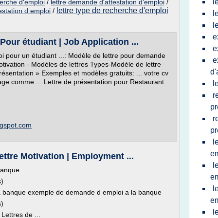
l
herche d'emploi
/
lettre demande d'attestation d'emploi
/
lettre type de recherche d'emploi
testation d emploi
/
l
l
e
our étudiant | Job Application ...
e
 pour un étudiant ...: Modèle de lettre pour demande
e
otivation - Modèles de lettres Types-Modèle de lettre
d'
résentation » Exemples et modèles gratuits: ... votre cv
ge comme ... Lettre de présentation pour Restaurant
l
r
pr
r
logspot.com
pr
l
em
tre Motivation | Employment ...
l
 banque
em
s)
l
a banque exemple de demande d emploi a la banque
em
s)
l
ettres de ...