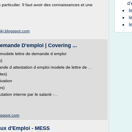
d'
 particulier. Il faut avoir des connaissances et une
l
l
l
hkj.blogspot.com
emande D'emploi | Covering ...
modele lettre de demande d emploi
s)
e d attestation d emploi modele de lettre de ...
tes)
ivation
es)
ion interne par le salarié -...
logspot.com
aux d'Emploi - MESS