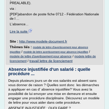
PREALABLE).
via :
[PDF]abandon de poste fiche 0712 - Fédération Nationale
de l ...
L'absence...
Lire la suite
Site :
http://www.modele-document.fr
Thèmes liés :
modele de lettre d'avertissement pour absence
/
/
injustifiee
modele de lettre avertissement pour absence injustifiee
/
modele de lettre d'avertissement pour absence
modele lettre de
/
travail lettre de licenciement
licenciement
Absence injustifiée d’un salarié : quelle
procédure ...
Depuis plusieurs jours un de vos salariés est absent sans
vous donner de raison ? Quelles sont donc les démarches
à appliquer en cas d' absence injustifiée? Vous avez la
possibilité de lui envoyer une mise en demeure et ensuite
engager une procédure disciplinaire. Découvrez un modèle
de lettre pour vous aider dans cette procédure.
ABSENCE INJUSTIFIÉE : QUOI FAIRE ?