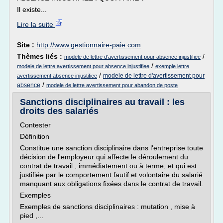
Il existe...
Lire la suite
Site :
http://www.gestionnaire-paie.com
Thèmes liés :
/
modele de lettre d'avertissement pour absence injustifiee
/
modele de lettre avertissement pour absence injustifiee
exemple lettre
/
modele de lettre d'avertissement pour
avertissement absence injustifiee
/
absence
modele de lettre avertissement pour abandon de poste
Sanctions disciplinaires au travail : les
droits des salariés
Contester
Définition
Constitue une sanction disciplinaire dans l'entreprise toute
décision de l'employeur qui affecte le déroulement du
contrat de travail , immédiatement ou à terme, et qui est
justifiée par le comportement fautif et volontaire du salarié
manquant aux obligations fixées dans le contrat de travail.
Exemples
Exemples de sanctions disciplinaires : mutation , mise à
pied ,...