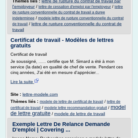
Thèmes liés :
lettre de rupture du contrat de travail par
l'employeur
/
/
lettre de cessation d'emploi par l'employeur
lettre
de rupture conventionnelle du contrat de travail a duree
/
indeterminee
modele lettre de rupture conventionnelle du contrat
/
lettre de rupture conventionnelle du contrat de
de travail
travail
Certificat de travail - Modèles de lettres
gratuits
Certificat de travail
Je soussigné, ...... certifie que M. Simard a été à mon
service (la date) en qualité de chef de vente. Pendant ces
cinq années, J'ai été en mesure d'apprécier...
Lire la suite
Site :
lettre-modele.com
Thèmes liés :
/
modele de lettre de certificat de travail
lettre de
model
/
/
certificat de travail
modele lettre recommandation gratuit
de lettre gratuite
/
modele de lettre de travail
Exemple Lettre De Relance Demande
D'emploi | Covering ...