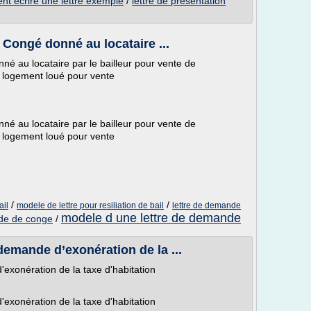
t ecrire une lettre exemple
/
lettre de presentation
 : Congé donné au locataire ...
onné au locataire par le bailleur pour vente de
 du logement loué pour vente
onné au locataire par le bailleur pour vente de
 du logement loué pour vente
/
/
ail
modele de lettre pour resiliation de bail
lettre de demande
modele d une lettre de demande
de de conge
/
 demande d’exonération de la ...
'exonération de la taxe d'habitation
'exonération de la taxe d'habitation