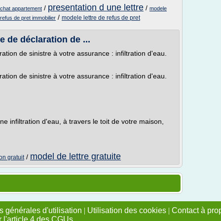
presentation d une lettre
/
/
 achat appartement
modele
/
modele lettre de refus de pret
refus de pret immobilier
e de déclaration de ...
ration de sinistre à votre assurance : infiltration d'eau.
ration de sinistre à votre assurance : infiltration d'eau.
infiltration d'eau, à travers le toit de votre maison,
model de lettre gratuite
/
n gratuit
 générales d'utilisation
|
Utilisation des cookies
|
Contact à pro
r l'article 4 des CGUs