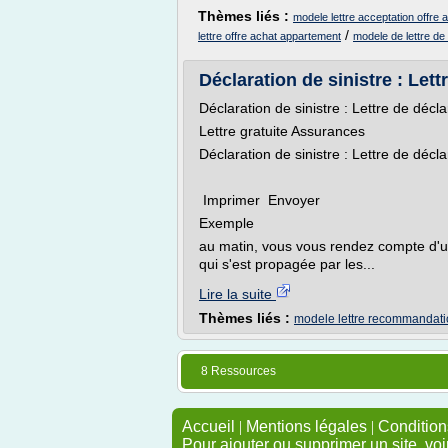
Thèmes liés :
modele lettre acceptation offre
/
lettre offre achat appartement
modele de lettre de 
Déclaration de sinistre : Lettr
Déclaration de sinistre : Lettre de décla
Lettre gratuite Assurances
Déclaration de sinistre : Lettre de décla
Imprimer Envoyer
Exemple
au matin, vous vous rendez compte d'une 
qui s'est propagée par les...
Lire la suite
Thèmes liés :
modele lettre recommandatio
8 Ressources
Accueil
|
Mentions légales
|
Conditions
Pour ajouter ou supprimer un site, voi