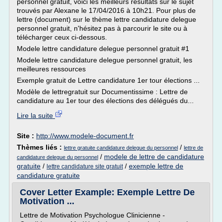
personnel gratuit, voici les meilleurs résultats sur le sujet
trouvés par Alexane le 17/04/2016 à 10h21. Pour plus de
lettre (document) sur le thème lettre candidature delegue
personnel gratuit, n'hésitez pas à parcourir le site ou à
télécharger ceux ci-dessous.
Modele lettre candidature delegue personnel gratuit #1
Modele lettre candidature delegue personnel gratuit, les
meilleures ressources
Exemple gratuit de Lettre candidature 1er tour élections ...
Modèle de lettregratuit sur Documentissime : Lettre de
candidature au 1er tour des élections des délégués du...
Lire la suite
Site :
http://www.modele-document.fr
Thèmes liés :
/
lettre gratuite candidature delegue du personnel
lettre de
/
modele de lettre de candidature
candidature delegue du personnel
gratuite
/
/
exemple lettre de
lettre candidature site gratuit
candidature gratuite
Cover Letter Example: Exemple Lettre De
Motivation ...
Lettre de Motivation Psychologue Clinicienne -