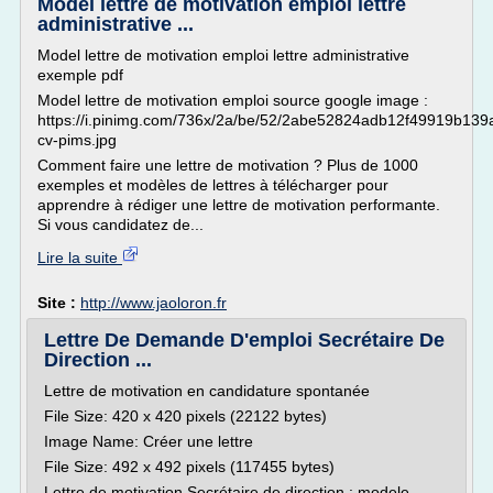
Model lettre de motivation emploi lettre
administrative ...
Model lettre de motivation emploi lettre administrative
exemple pdf
Model lettre de motivation emploi source google image :
https://i.pinimg.com/736x/2a/be/52/2abe52824adb12f49919b139
cv-pims.jpg
Comment faire une lettre de motivation ? Plus de 1000
exemples et modèles de lettres à télécharger pour
apprendre à rédiger une lettre de motivation performante.
Si vous candidatez de...
Lire la suite
Site :
http://www.jaoloron.fr
Lettre De Demande D'emploi Secrétaire De
Direction ...
Lettre de motivation en candidature spontanée
File Size: 420 x 420 pixels (22122 bytes)
Image Name: Créer une lettre
File Size: 492 x 492 pixels (117455 bytes)
Lettre de motivation Secrétaire de direction : modele