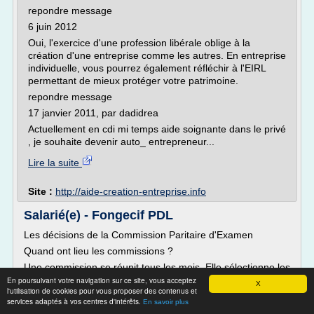
repondre message
6 juin 2012
Oui, l'exercice d'une profession libérale oblige à la
création d'une entreprise comme les autres. En entreprise
individuelle, vous pourrez également réfléchir à l'EIRL
permettant de mieux protéger votre patrimoine.
repondre message
17 janvier 2011, par dadidrea
Actuellement en cdi mi temps aide soignante dans le privé
, je souhaite devenir auto_ entrepreneur...
Lire la suite
Site :
http://aide-creation-entreprise.info
Salarié(e) - Fongecif PDL
Les décisions de la Commission Paritaire d'Examen
Quand ont lieu les commissions ?
Une commission se réunit tous les mois. Elle sélectionne les
demandes sur la base du projet de formation, du budget
En poursuivant votre navigation sur ce site, vous acceptez
X
l'utilisation de cookies pour vous proposer des contenus et
disponible et des priorités de financement.
services adaptés à vos centres d'intérêts.
En savoir plus
Qui examine les dossiers en Commission Paritaire ?